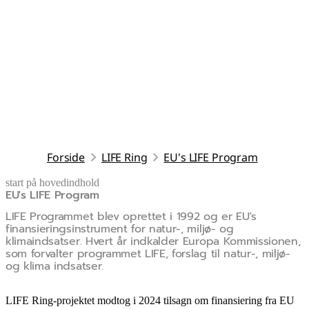
Forside
LIFE Ring
EU's LIFE Program
start på hovedindhold
EU's LIFE Program
senest opdateret 18. juni 2026
LIFE Programmet blev oprettet i 1992 og er EU's
finansieringsinstrument for natur-, miljø- og
klimaindsatser. Hvert år indkalder Europa Kommissionen,
som forvalter programmet LIFE, forslag til natur-, miljø-
og klima indsatser.
LIFE Ring-projektet modtog i 2024 tilsagn om finansiering fra EU