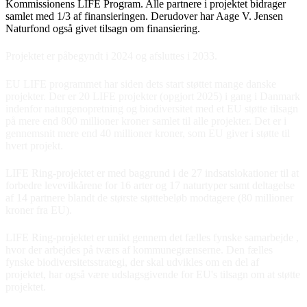
Kommissionens LIFE Program. Alle partnere i projektet bidrager
samlet med 1/3 af finansieringen. Derudover har Aage V. Jensen
Naturfond også givet tilsagn om finansiering.
Projektet er påbegyndt i 2024 og afsluttes i 2033.
EU LIFE programmet har siden dets start støttet mange danske
projekter. Der er 20 LIFE projekter (opgjort 2025) i gang i Danmark
indenfor naturgenopretning og biodiversitet med et EU støtte tilsagn
på mere end 800 millioner kroner samlet til alle projekter. Det er i
gennemsnit mere end 40 millioner kroner, som EU giver i støtte til
hvert projekt.
LIFE Ring-projektet er med baggrund i de 27 indsatslokationer til at
forbedre levevilkårene for 16 arter og 17 naturtyper samt deltagelse
af 14 partnere blandt de største støttebeløb modtagere (80 millioner
kroner fra EU).
LIFE Ring-projektet er unikt gennem det fælles fynske samarbejde ,
hvor der arbejdes på tværs af kommunegrænserne. Den fælles
fynske biodiversitetsstrategi, der skal udvikles om en del af
projektet, har også være udslagsgivende for EU's tilsagn om at støtte
projektet.