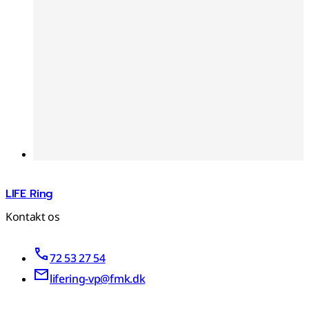
LIFE Ring
Kontakt os
72 53 27 54
lifering-vp@fmk.dk