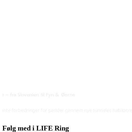
se – fra Slovenien til Fyn & Øerne
nte forbedringer for padder gennem nye tunneler, habitatres
Følg med i LIFE Ring