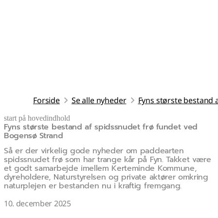
Forside
Se alle nyheder
Fyns største bestand 
start på hovedindhold
Fyns største bestand af spidssnudet frø fundet ved
senest opdateret 31. marts 2026
Bogensø Strand
Så er der virkelig gode nyheder om paddearten
spidssnudet frø som har trange kår på Fyn. Takket være
et godt samarbejde imellem Kerteminde Kommune,
dyreholdere, Naturstyrelsen og private aktører omkring
naturplejen er bestanden nu i kraftig fremgang.
10. december 2025