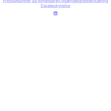
Presse
Abonnér på Nyhedsbrev
Tilgængelighedserklæring
Databeskyttelse