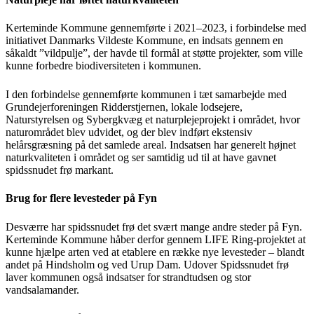
Kerteminde Kommune gennemførte i 2021–2023, i forbindelse med
initiativet Danmarks Vildeste Kommune, en indsats gennem en
såkaldt ”vildpulje”, der havde til formål at støtte projekter, som ville
kunne forbedre biodiversiteten i kommunen.
I den forbindelse gennemførte kommunen i tæt samarbejde med
Grundejerforeningen Ridderstjernen, lokale lodsejere,
Naturstyrelsen og Sybergkvæg et naturplejeprojekt i området, hvor
naturområdet blev udvidet, og der blev indført ekstensiv
helårsgræsning på det samlede areal. Indsatsen har generelt højnet
naturkvaliteten i området og ser samtidig ud til at have gavnet
spidssnudet frø markant.
Brug for flere levesteder på Fyn
Desværre har spidssnudet frø det svært mange andre steder på Fyn.
Kerteminde Kommune håber derfor gennem LIFE Ring-projektet at
kunne hjælpe arten ved at etablere en række nye levesteder – blandt
andet på Hindsholm og ved Urup Dam. Udover Spidssnudet frø
laver kommunen også indsatser for strandtudsen og stor
vandsalamander.