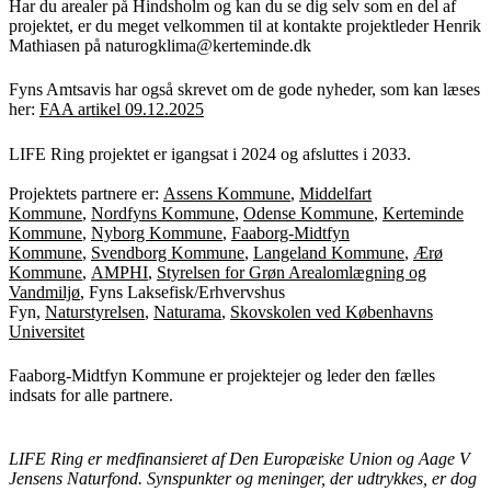
Har du arealer på Hindsholm og kan du se dig selv som en del af
projektet, er du meget velkommen til at kontakte projektleder Henrik
Mathiasen på naturogklima@kerteminde.dk
Fyns Amtsavis har også skrevet om de gode nyheder, som kan læses
her:
FAA artikel 09.12.2025
LIFE Ring projektet er igangsat i 2024 og afsluttes i 2033.
Projektets partnere er:
Assens Kommune
,
Middelfart
Kommune
,
Nordfyns Kommune
,
Odense Kommune
,
Kerteminde
Kommune
,
Nyborg Kommune
,
Faaborg-Midtfyn
Kommune
,
Svendborg Kommune
,
Langeland Kommune
,
Ærø
Kommune
,
AMPHI
,
Styrelsen for Grøn Arealomlægning og
Vandmiljø
, Fyns Laksefisk/Erhvervshus
Fyn,
Naturstyrelsen
,
Naturama
,
Skovskolen ved Københavns
Universitet
Faaborg-Midtfyn Kommune er projektejer og leder den fælles
indsats for alle partnere.
LIFE Ring er medfinansieret af Den Europæiske Union og Aage V
Jensens Naturfond. Synspunkter og meninger, der udtrykkes, er dog