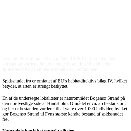
Kerteminde Kommune har som led i LIFE Ring-projektet fået
kortlagt og vurderet de nuværende bestande af blandt andet
spidssnudet frø på en række lokaliteter i kommunen.
Spidssnudet frø er omfattet af EU’s habitatdirektivs bilag IV, hvilket
betyder, at arten er strengt beskyttet.
En af de undersøgte lokaliteter er naturområdet Bogensø Strand på
den nordvestlige side af Hindsholm. Området er ca. 25 hektar stort,
og her er bestanden vurderet til at være over 1.000 individer, hvilket
gør Bogensø Strand til Fyns største kendte bestand af spidssnudet
frø.
Naturpleje har løftet naturkvaliteten