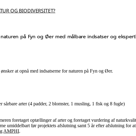
TUR OG BIODIVERSITET?
er naturen på Fyn og Øer med målbare indsatser og ekspert
vi ønsker at opnå med indsatserne for naturen på Fyn og Øer.
r sårbare arter (4 padder, 2 blomster, 1 musling, 1 fisk og 8 fugle)
meren foretaget optællinger af arter og foretaget vurdering af naturkvali
e umiddelbart før projektets afslutning samt 5 år efter afslutning for at
g
AMPHI
.