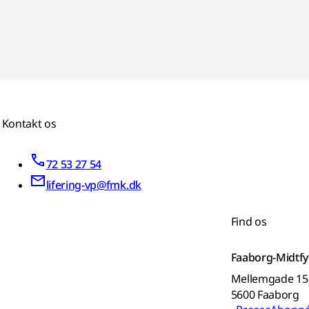
Kontakt os
72 53 27 54
lifering-vp@fmk.dk
Find os
Faaborg-Midt
Mellemgade 15
5600 Faaborg