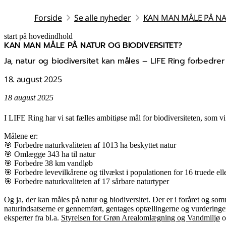
Forside
Se alle nyheder
KAN MAN MÅLE PÅ NA
start på hovedindhold
KAN MAN MÅLE PÅ NATUR OG BIODIVERSITET?
senest opdateret 13. november 2025
Ja, natur og biodiversitet kan måles – LIFE Ring forbedr
18. august 2025
18 august 2025
I LIFE Ring har vi sat fælles ambitiøse mål for biodiversiteten, som 
Målene er:
🎯 Forbedre naturkvaliteten af 1013 ha beskyttet natur
🎯 Omlægge 343 ha til natur
🎯 Forbedre 38 km vandløb
🎯 Forbedre levevilkårene og tilvækst i populationen for 16 truede elle
🎯 Forbedre naturkvaliteten af 17 sårbare naturtyper
Og ja, der kan måles på natur og biodiversitet. Der er i foråret og som
naturindsatserne er gennemført, gentages optællingerne og vurderingern
eksperter fra bl.a.
Styrelsen for Grøn Arealomlægning og Vandmiljø
o