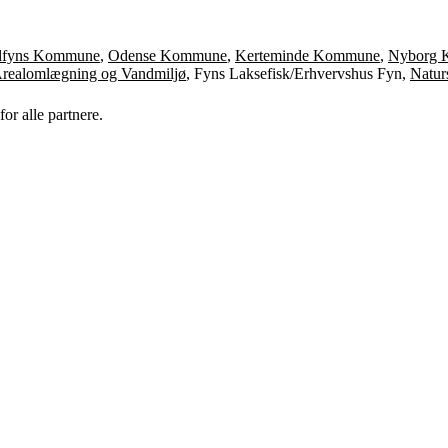
dfyns Kommune
,
Odense Kommune
,
Kerteminde Kommune
,
Nyborg 
 Arealomlægning og Vandmiljø
, Fyns Laksefisk/Erhvervshus Fyn,
Natur
or alle partnere.