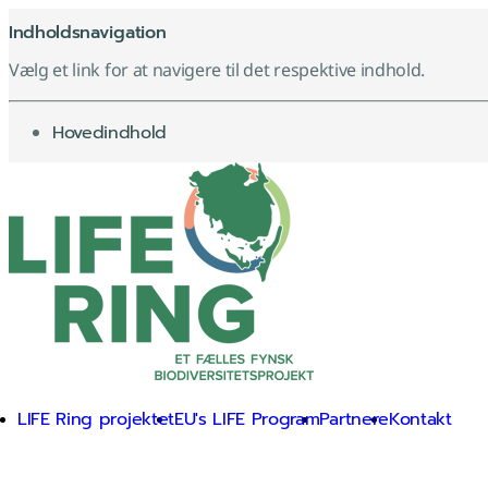
Indholdsnavigation
Vælg et link for at navigere til det respektive indhold.
gå til
Hovedindhold
LIFE Ring projektet
EU's LIFE Program
Partnere
Kontakt