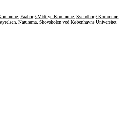
Kommune
,
Faaborg-Midtfyn Kommune
,
Svendborg Kommune
,
styrelsen
,
Naturama
,
Skovskolen ved Københavns Universitet